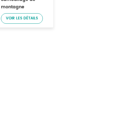
montagne
numérique
VOIR LES DÉTAILS
imperméable en
coton et nylon