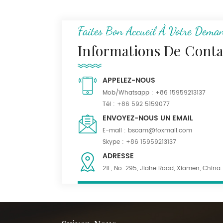
N/C Tissu uniforme de
camouflage de
montagne numérique
Faites Bon Accueil À Votre Dema
Ripstop 50/50
Informations De Conta
Tissu Serge kaki foncé
55% poly 45% laine
APPELEZ-NOUS
mélangée pour
uniforme
Mob/Whatsapp :
+86 15959213137
Tél :
+86 592 5159077
Tissu mélangé de
ENVOYEZ-NOUS UN EMAIL
polylaine noir
E-mail :
bscam@foxmail.com
imperméable pour
Skype :
+86 15959213137
costumes
ADRESSE
21F, No. 295, Jiahe Road, Xiamen, China.