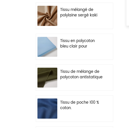
Tissu mélangé de
polylaine sergé kaki
pour uniforme
Tissu en polycoton
bleu clair pour
vêtements de travail
légers
Tissu de mélange de
polycoton antistatique
vert olive pour
vêtements de travail
Tissu de poche 100 %
coton.