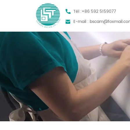
Tél :
+86 592 5159077
E-mail :
bscam@foxmail.co