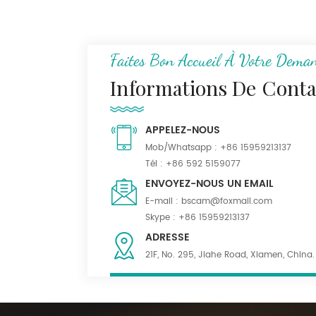
N/C Tissu uniforme de
camouflage de
montagne numérique
Ripstop 50/50
Faites Bon Accueil À Votre Dema
Tissu Serge kaki foncé
Informations De Conta
55% poly 45% laine
mélangée pour
uniforme
APPELEZ-NOUS
Mob/Whatsapp :
+86 15959213137
Tissu mélangé de
Tél :
+86 592 5159077
polylaine noir
ENVOYEZ-NOUS UN EMAIL
imperméable pour
E-mail :
bscam@foxmail.com
costumes
Skype :
+86 15959213137
ADRESSE
21F, No. 295, Jiahe Road, Xiamen, China.