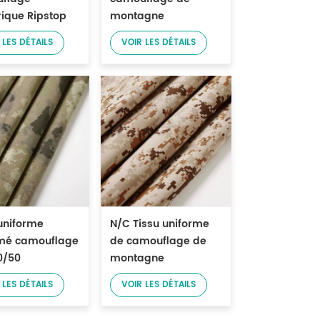
ique Ripstop
montagne
méable en
numérique
 LES DÉTAILS
VOIR LES DÉTAILS
et nylon
imperméable en
coton et nylon
uniforme
N/C Tissu uniforme
mé camouflage
de camouflage de
0/50
montagne
numérique Ripstop
 LES DÉTAILS
VOIR LES DÉTAILS
50/50