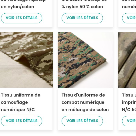
en nylon/coton
% nylon 50 % coton
numér
imper
VOIR LES DÉTAILS
VOIR LES DÉTAILS
VOIR
coton 
Tissu uniforme de
Tissu d'uniforme de
Tissu 
camouflage
combat numérique
impri
numérique N/C
en mélange de coton
N/C 5
50/50
et de nylon
VOIR LES DÉTAILS
VOIR LES DÉTAILS
VOIR