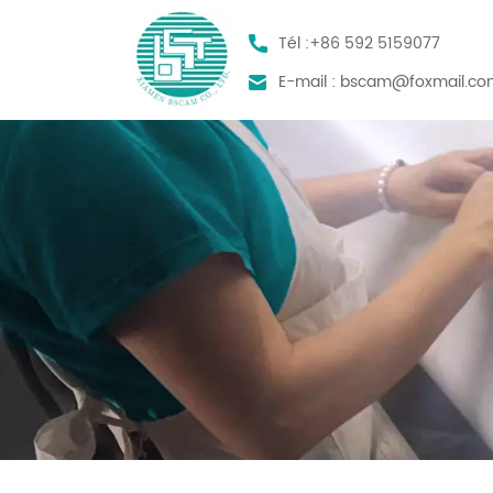
Tél :
+86 592 5159077
E-mail :
bscam@foxmail.co