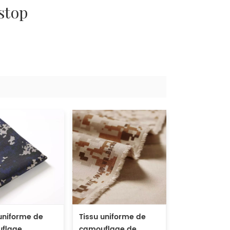
stop
uniforme de
Tissu uniforme de
flage
camouflage de