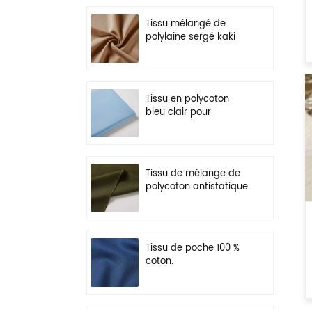
Tissu mélangé de
polylaine sergé kaki
pour uniforme
Tissu en polycoton
bleu clair pour
vêtements de travail
légers
Tissu de mélange de
polycoton antistatique
vert olive pour
vêtements de travail
Tissu de poche 100 %
coton.