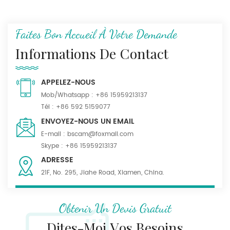
Faites Bon Accueil À Votre Demande
Informations De Contact
APPELEZ-NOUS
Mob/Whatsapp :
+86 15959213137
Tél :
+86 592 5159077
ENVOYEZ-NOUS UN EMAIL
E-mail :
bscam@foxmail.com
Skype :
+86 15959213137
ADRESSE
21F, No. 295, Jiahe Road, Xiamen, China.
Obtenir Un Devis Gratuit
Dites-Moi Vos Besoins