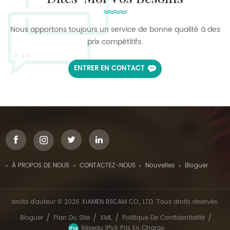
Nous apportons toujours un service de bonne qualité à des
prix compétitifs.
ENTRER EN CONTACT
À PROPOS DE NOUS
CONTACTEZ-NOUS
Nouvelles
Bloguer
droits d'auteur © 2026 XIAMEN BSCAM CO., LTD. Tous droits réservés.
/
/
/
/
Bloguer
Plan Du Site
XML
Politique De Confidentialité
Réseau IPv6 Pris En Charge