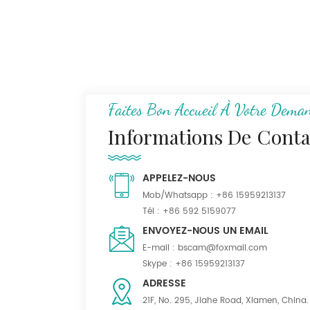
Faites Bon Accueil À Votre Dema
Informations De Conta
APPELEZ-NOUS
Mob/Whatsapp :
+86 15959213137
Tél :
+86 592 5159077
ENVOYEZ-NOUS UN EMAIL
E-mail :
bscam@foxmail.com
Skype :
+86 15959213137
ADRESSE
21F, No. 295, Jiahe Road, Xiamen, China.