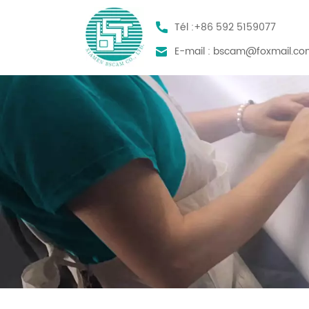
Tél :
+86 592 5159077
E-mail :
bscam@foxmail.co