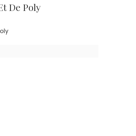
t De Poly
oly