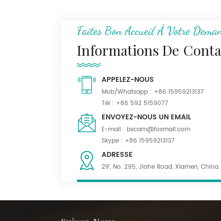
N/C Tissu uniforme de
camouflage de
montagne numérique
Faites Bon Accueil À Votre Dema
Ripstop 50/50
Informations De Conta
Tissu Serge kaki foncé
55% poly 45% laine
APPELEZ-NOUS
mélangée pour
uniforme
Mob/Whatsapp :
+86 15959213137
Tél :
+86 592 5159077
Tissu mélangé de
ENVOYEZ-NOUS UN EMAIL
polylaine noir
E-mail :
bscam@foxmail.com
imperméable pour
Skype :
+86 15959213137
costumes
ADRESSE
21F, No. 295, Jiahe Road, Xiamen, China.