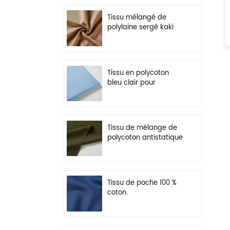
Tissu mélangé de
polylaine sergé kaki
pour uniforme
Tissu en polycoton
bleu clair pour
vêtements de travail
légers
Tissu de mélange de
polycoton antistatique
vert olive pour
vêtements de travail
Tissu de poche 100 %
coton.