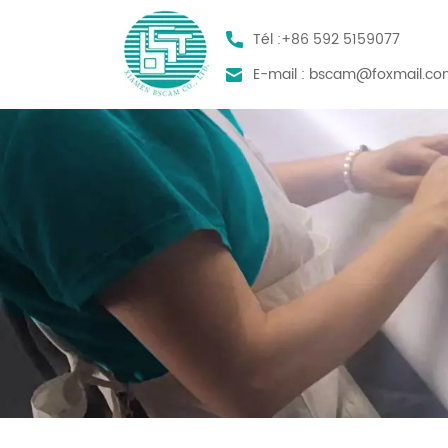
Tél :
+86 592 5159077
E-mail :
bscam@foxmail.co