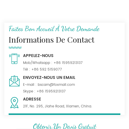
Faites Bon Accueil À Votre Demande
Informations De Contact
APPELEZ-NOUS
Mob/Whatsapp :
+86 15959213137
Tél :
+86 592 5159077
ENVOYEZ-NOUS UN EMAIL
E-mail :
bscam@foxmail.com
Skype :
+86 15959213137
ADRESSE
21F, No. 295, Jiahe Road, Xiamen, China.
Obtenir Un Devis Gratuit