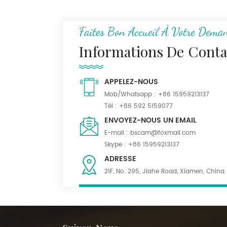
N/C Tissu uniforme de
camouflage de
montagne numérique
Faites Bon Accueil À Votre Dema
Ripstop 50/50
Informations De Conta
Tissu Serge kaki foncé
55% poly 45% laine
APPELEZ-NOUS
mélangée pour
uniforme
Mob/Whatsapp :
+86 15959213137
Tél :
+86 592 5159077
Tissu mélangé de
ENVOYEZ-NOUS UN EMAIL
polylaine noir
E-mail :
bscam@foxmail.com
imperméable pour
Skype :
+86 15959213137
costumes
ADRESSE
21F, No. 295, Jiahe Road, Xiamen, China.