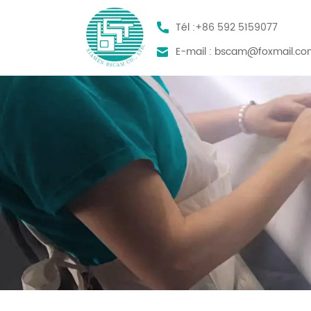
Tél :
+86 592 5159077
E-mail :
bscam@foxmail.co