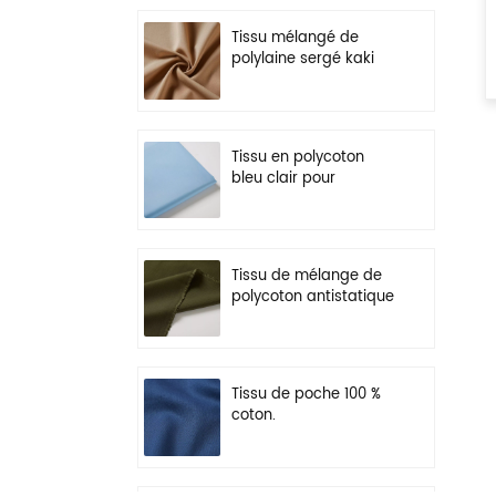
Tissu mélangé de
polylaine sergé kaki
pour uniforme
Tissu en polycoton
bleu clair pour
vêtements de travail
légers
Tissu de mélange de
polycoton antistatique
vert olive pour
vêtements de travail
Tissu de poche 100 %
coton.