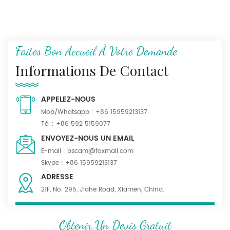
Faites Bon Accueil À Votre Demande
Informations De Contact
APPELEZ-NOUS
Mob/Whatsapp :
+86 15959213137
Tél :
+86 592 5159077
ENVOYEZ-NOUS UN EMAIL
E-mail :
bscam@foxmail.com
Skype :
+86 15959213137
ADRESSE
21F, No. 295, Jiahe Road, Xiamen, China.
Obtenir Un Devis Gratuit