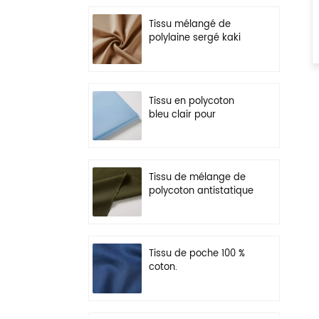
Tissu mélangé de
polylaine sergé kaki
pour uniforme
Tissu en polycoton
bleu clair pour
vêtements de travail
légers
Tissu de mélange de
polycoton antistatique
vert olive pour
vêtements de travail
Tissu de poche 100 %
coton.