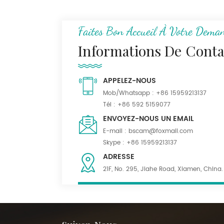
N/C Tissu uniforme de
camouflage de
montagne numérique
Faites Bon Accueil À Votre Dema
Ripstop 50/50
Informations De Conta
Tissu Serge kaki foncé
55% poly 45% laine
APPELEZ-NOUS
mélangée pour
uniforme
Mob/Whatsapp :
+86 15959213137
Tél :
+86 592 5159077
Tissu mélangé de
ENVOYEZ-NOUS UN EMAIL
polylaine noir
E-mail :
bscam@foxmail.com
imperméable pour
Skype :
+86 15959213137
costumes
ADRESSE
21F, No. 295, Jiahe Road, Xiamen, China.