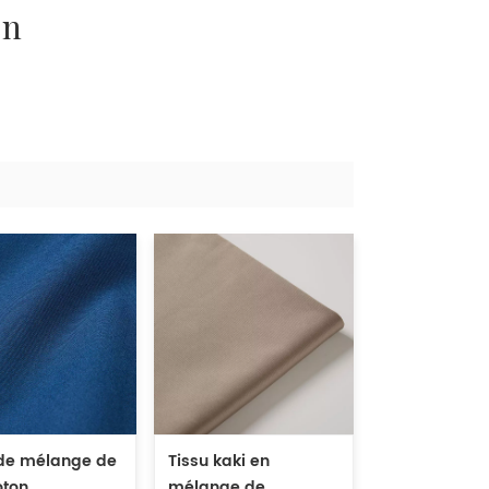
en
 de mélange de
Tissu kaki en
oton
mélange de