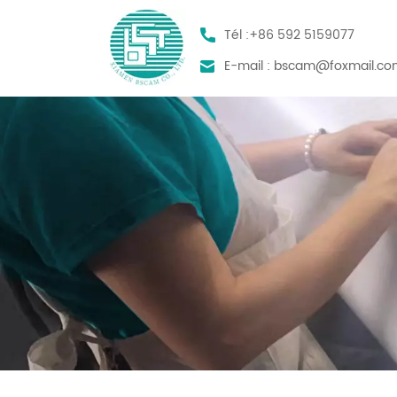
Tél :
+86 592 5159077
E-mail :
bscam@foxmail.co