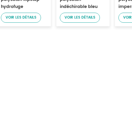
hydrofuge
indéchirable bleu
imper
camouflage
marine pour
pour 
VOIR LES DÉTAILS
VOIR LES DÉTAILS
VOIR
numérique pour
vêtements de travail
travai
uniforme de sécurité