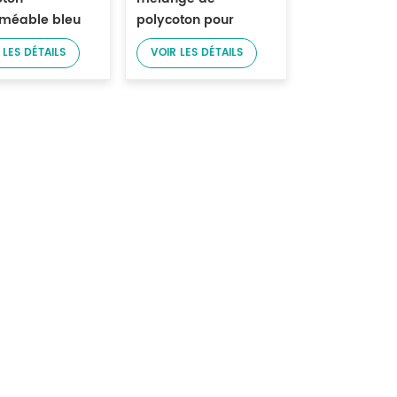
méable bleu
polycoton pour
vêtement de
vêtements de travail
 LES DÉTAILS
VOIR LES DÉTAILS
l