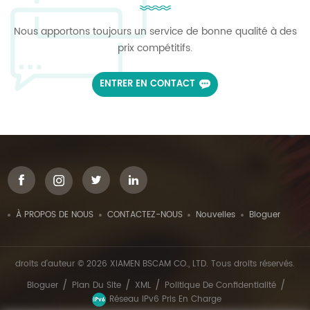
Nous apportons toujours un service de bonne qualité à des
prix compétitifs.
ENTRER EN CONTACT
À PROPOS DE NOUS
CONTACTEZ-NOUS
Nouvelles
Bloguer
droits d'auteur © 2026 XIAMEN BSCAM CO., LTD. Tous droits réservés.
/
/
/
/
Bloguer
Plan Du Site
XML
Politique De Confidentialité
Réseau IPv6 Pris En Charge