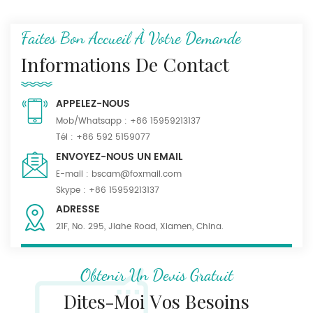
Faites Bon Accueil À Votre Demande
Informations De Contact
APPELEZ-NOUS
Mob/Whatsapp :
+86 15959213137
Tél :
+86 592 5159077
ENVOYEZ-NOUS UN EMAIL
E-mail :
bscam@foxmail.com
Skype :
+86 15959213137
ADRESSE
21F, No. 295, Jiahe Road, Xiamen, China.
Obtenir Un Devis Gratuit
Dites-Moi Vos Besoins