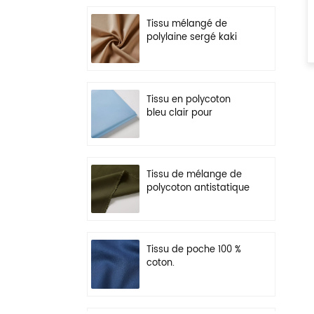
Tissu mélangé de
polylaine sergé kaki
pour uniforme
Tissu en polycoton
bleu clair pour
vêtements de travail
légers
Tissu de mélange de
polycoton antistatique
vert olive pour
vêtements de travail
Tissu de poche 100 %
coton.