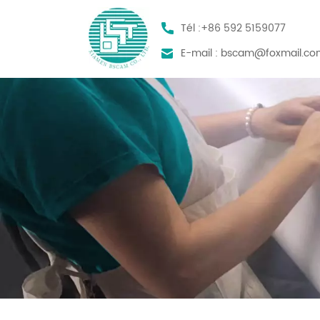
Tél :
+86 592 5159077
E-mail :
bscam@foxmail.co