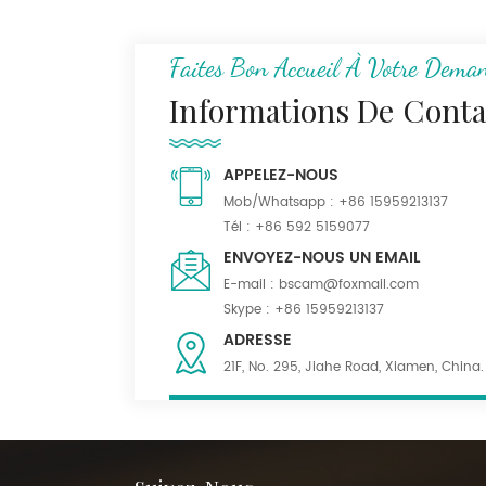
N/C Tissu uniforme de
camouflage de
montagne numérique
Faites Bon Accueil À Votre Dema
Ripstop 50/50
Informations De Conta
Tissu Serge kaki foncé
55% poly 45% laine
APPELEZ-NOUS
mélangée pour
uniforme
Mob/Whatsapp :
+86 15959213137
Tél :
+86 592 5159077
Tissu mélangé de
ENVOYEZ-NOUS UN EMAIL
polylaine noir
E-mail :
bscam@foxmail.com
imperméable pour
Skype :
+86 15959213137
costumes
ADRESSE
21F, No. 295, Jiahe Road, Xiamen, China.