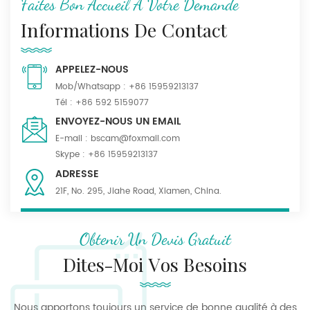
Faites Bon Accueil À Votre Demande
Informations De Contact
APPELEZ-NOUS
Mob/Whatsapp :
+86 15959213137
Tél :
+86 592 5159077
ENVOYEZ-NOUS UN EMAIL
E-mail :
bscam@foxmail.com
Skype :
+86 15959213137
ADRESSE
21F, No. 295, Jiahe Road, Xiamen, China.
Obtenir Un Devis Gratuit
Dites-Moi Vos Besoins
Nous apportons toujours un service de bonne qualité à des