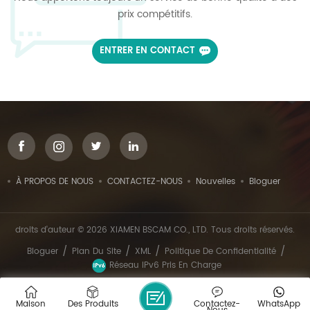
prix compétitifs.
ENTRER EN CONTACT
À PROPOS DE NOUS
CONTACTEZ-NOUS
Nouvelles
Bloguer
droits d'auteur © 2026 XIAMEN BSCAM CO., LTD. Tous droits réservés.
/
/
/
/
Bloguer
Plan Du Site
XML
Politique De Confidentialité
Réseau IPv6 Pris En Charge
Maison
Des Produits
Contactez-
WhatsApp