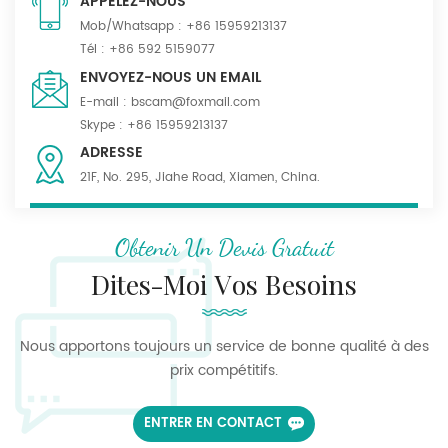
APPELEZ-NOUS
Mob/Whatsapp :
+86 15959213137
Tél :
+86 592 5159077
ENVOYEZ-NOUS UN EMAIL
E-mail :
bscam@foxmail.com
Skype :
+86 15959213137
ADRESSE
21F, No. 295, Jiahe Road, Xiamen, China.
Obtenir Un Devis Gratuit
Dites-Moi Vos Besoins
Nous apportons toujours un service de bonne qualité à des
prix compétitifs.
ENTRER EN CONTACT