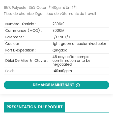
65% Polyester 35% Coton /140gsm/Uni 1/1
Tissu de chemise léger, tissu de vêtements de travail
Numéro D'article :
230619
Commande (MOQ) :
3000M
Paiement :
L/C or T/T
Couleur :
light green or customized color
Port D'expédition :
Qingdao
45 days after sample
Délai De Mise En Œuvre :
comfirmation or to be
negotiated
Poids :
140±10gsm
DEMANDE MAINTENANT
PRÉSENTATION DU PRODUIT