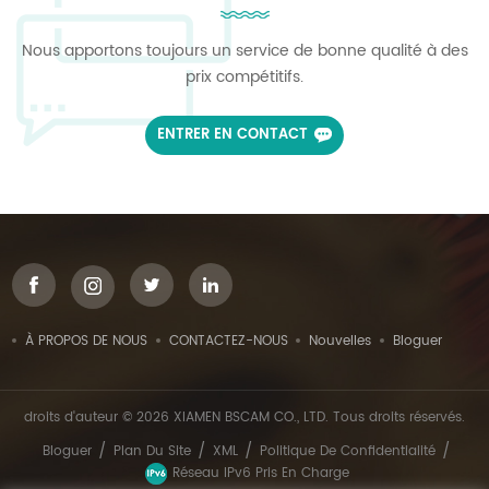
Nous apportons toujours un service de bonne qualité à des
prix compétitifs.
ENTRER EN CONTACT
À PROPOS DE NOUS
CONTACTEZ-NOUS
Nouvelles
Bloguer
droits d'auteur © 2026 XIAMEN BSCAM CO., LTD. Tous droits réservés.
/
/
/
/
Bloguer
Plan Du Site
XML
Politique De Confidentialité
Réseau IPv6 Pris En Charge