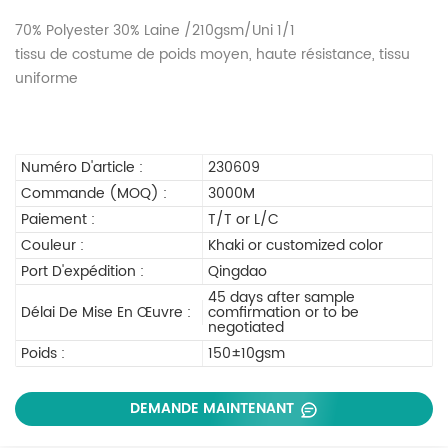
70% Polyester 30% Laine /210gsm/Uni 1/1
tissu de costume de poids moyen, haute résistance, tissu
uniforme
Numéro D'article :
230609
Commande (MOQ) :
3000M
Paiement :
T/T or L/C
Couleur :
Khaki or customized color
Port D'expédition :
Qingdao
45 days after sample
Délai De Mise En Œuvre :
comfirmation or to be
negotiated
Poids :
150±10gsm
DEMANDE MAINTENANT