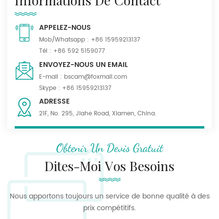
Informations De Contact
APPELEZ-NOUS
Mob/Whatsapp :
+86 15959213137
Tél :
+86 592 5159077
ENVOYEZ-NOUS UN EMAIL
E-mail :
bscam@foxmail.com
Skype :
+86 15959213137
ADRESSE
21F, No. 295, Jiahe Road, Xiamen, China.
Obtenir Un Devis Gratuit
Dites-Moi Vos Besoins
Nous apportons toujours un service de bonne qualité à des
prix compétitifs.