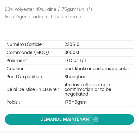
60% Polyester 40% Laine /175gsm/Uni 1/1
tissu léger et adapté, tissu uniforme
Numéro D'article :
230610
Commande (MOQ) :
3000M
Paiement :
L/C or T/T
Couleur :
dark khaki or customized color
Port D'expédition :
Shanghai
45 days after sample
Délai De Mise En Œuvre :
comfirmation or to be
negotiated
Poids :
175±5gsm
DEMANDE MAINTENANT