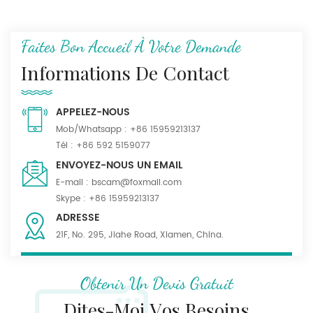
Faites Bon Accueil À Votre Demande
Informations De Contact
APPELEZ-NOUS
Mob/Whatsapp :
+86 15959213137
Tél :
+86 592 5159077
ENVOYEZ-NOUS UN EMAIL
E-mail :
bscam@foxmail.com
Skype :
+86 15959213137
ADRESSE
21F, No. 295, Jiahe Road, Xiamen, China.
Obtenir Un Devis Gratuit
Dites-Moi Vos Besoins