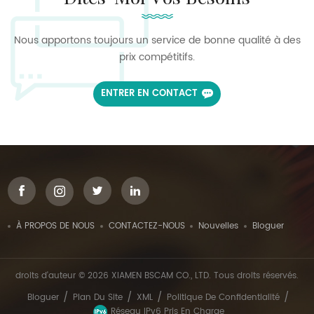
Nous apportons toujours un service de bonne qualité à des
prix compétitifs.
ENTRER EN CONTACT
À PROPOS DE NOUS
CONTACTEZ-NOUS
Nouvelles
Bloguer
droits d'auteur © 2026 XIAMEN BSCAM CO., LTD. Tous droits réservés.
/
/
/
/
Bloguer
Plan Du Site
XML
Politique De Confidentialité
Réseau IPv6 Pris En Charge