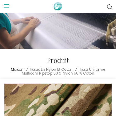
Produit
Tissu Uniforme
Maison
/
Tissus En Nylon Et Coton
/
Multicam Ripstop 50 % Nylon 50 % Coton