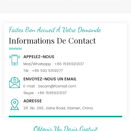
nylon
Faites Bon Accueil À Votre Demande
Informations De Contact
APPELEZ-NOUS
Mob/Whatsapp :
+86 15959213137
Tél :
+86 592 5159077
ENVOYEZ-NOUS UN EMAIL
E-mail :
bscam@foxmail.com
Skype :
+86 15959213137
ADRESSE
21F, No. 295, Jiahe Road, Xiamen, China.
Obtenir Un Devis Gratuit