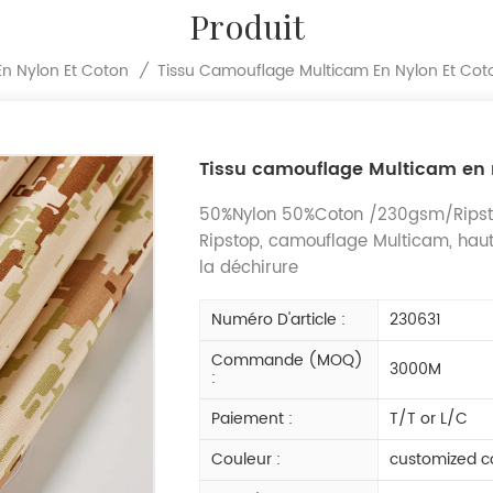
Produit
Tissu Camouflage Multicam En Nylon Et Cot
En Nylon Et Coton
/
Tissu camouflage Multicam en 
50%Nylon 50%Coton /230gsm/Ripsto
Ripstop, camouflage Multicam, haute 
la déchirure
Numéro D'article :
230631
Commande (MOQ)
3000M
:
Paiement :
T/T or L/C
Couleur :
customized c