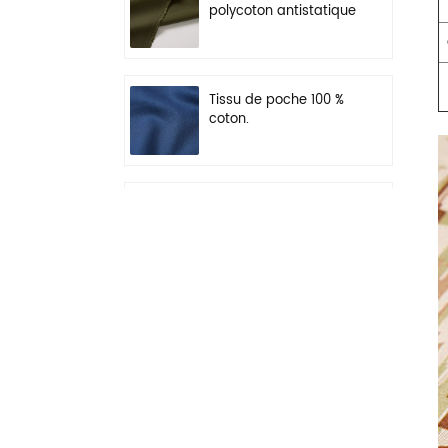
polycoton antistatique
vert olive pour
vêtements de travail
Tissu de poche 100 %
coton.
N/C Tissu uniforme de
camouflage de
montagne numérique
Ripstop 50/50
Tissu Serge kaki foncé
55% poly 45% laine
mélangée pour
uniforme
Tissu mélangé de
polylaine noir