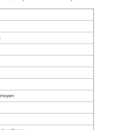
n
s moyen