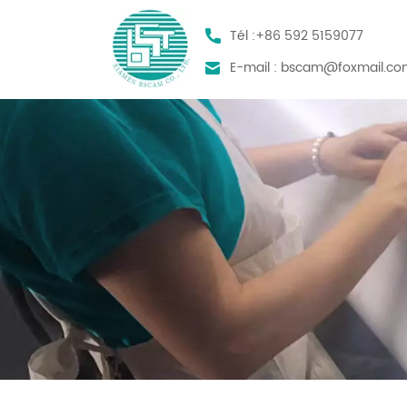
Tél :
+86 592 5159077
E-mail :
bscam@foxmail.co