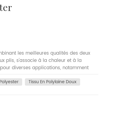
ter
mbinant les meilleures qualités des deux
x plis, s'associe à la chaleur et à la
al pour diverses applications, notamment
ristiques les plus remarquables du tissu en
Polyester
Tissu En Polylaine Doux
e la respirabilité. Cela en fait un
 autres vêtements qui doivent équilibrer
nt à renforcer la laine, l'empêchant de se
is même après un usage répété. L’un des
 sa facilité d’entretien. Contrairement à la
iculiers, le tissu en polylaine nécessite
s des consommateurs à la recherche de
 cas et son mélange synthétique aide à