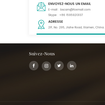
ENVOYEZ-NOUS UN EMAIL
E-mail :
bscam@foxmail.com
Skype :
+86 15959213137
ADRESSE
21F, No. 295, Jiahe Road, Xiamen, China.
Suivez-Nous