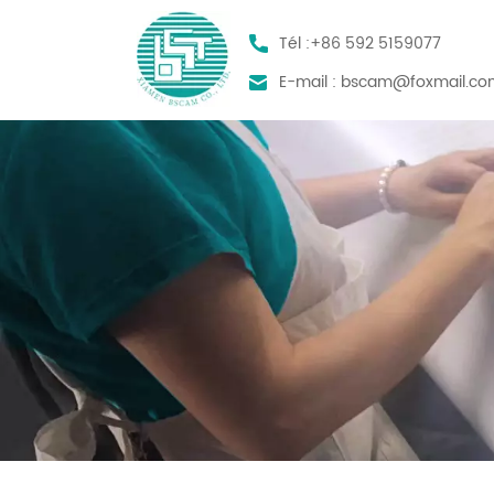
Tél :
+86 592 5159077
E-mail :
bscam@foxmail.co