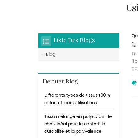
Us
Qu
Liste Des Blogs
Ti
Blog
fi
do
da
Dernier Blog
la
ex
Différents types de tissus 100 %
co
coton et leurs utilisations
dé
pr
Tissu mélangé en polycoton : le
pu
choix idéal pour le confort, la
re
durabilité et la polyvalence
co