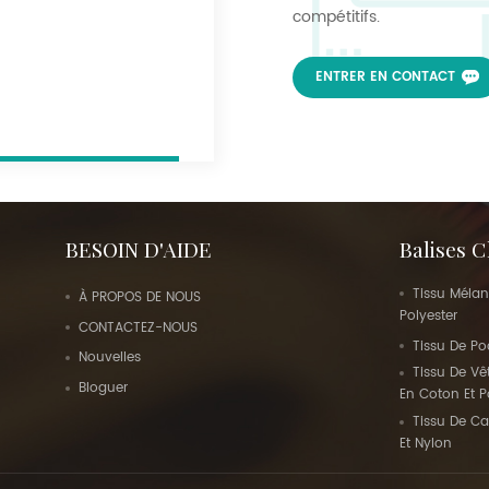
compétitifs.
ENTRER EN CONTACT
BESOIN D'AIDE
Balises 
Tissu Mélan
À PROPOS DE NOUS
Polyester
CONTACTEZ-NOUS
Tissu De Po
Nouvelles
Tissu De Vê
Bloguer
En Coton Et P
Tissu De C
Et Nylon