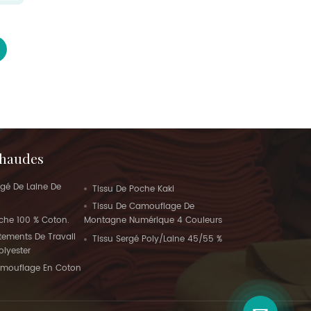
Chaudes
gé De Laine De
Tissu De Poche Kaki
Tissu De Camouflage De
che 100 % Coton.
Montagne Numérique 4 Couleurs
tements De Travail
Tissu Sergé Poly/laine 45/55 %
olyester
amouflage En Coton