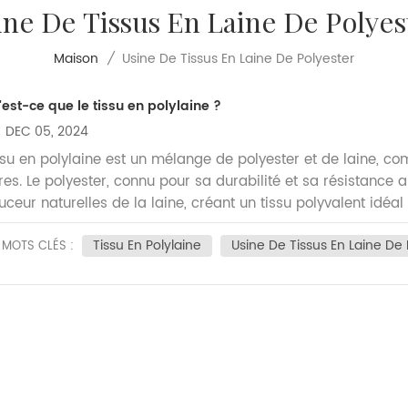
ine De Tissus En Laine De Polyes
Usine De Tissus En Laine De Polyester
Maison
/
'est-ce que le tissu en polylaine ?
DEC 05, 2024
ssu en polylaine est un mélange de polyester et de laine, co
bres. Le polyester, connu pour sa durabilité et sa résistance au
uceur naturelles de la laine, créant un tissu polyvalent idé
ns les industries de la mode et du textile. L’une des caracté
Tissu En Polylaine
Usine De Tissus En Laine De 
ine poly est sa capacité à retenir la chaleur sans compromettr
MOTS CLÉS :
cellent choix pour les vêtements d’extérieur, les costumes et
nfort et durabilité. Les fibres synthétiques de polyester aide
former avec le temps et garantissant que le tissu reste fra
incipaux avantages du choix du tissu en polylaine réside dans
re laine, qui peut nécessiter un nettoyage et un entretien part
lativement peu d'entretien, ce qui le rend populaire auprè
mmodité. Le tissu est lavable en machine dans de nombreux