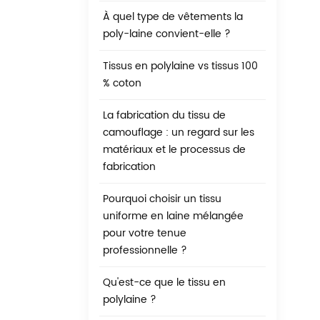
ré
À quel type de vêtements la
le
poly-laine convient-elle ?
ré
te
Tissus en polylaine vs tissus 100
de
% coton
pe
ga
La fabrication du tissu de
la
camouflage : un regard sur les
qu
matériaux et le processus de
qu
fabrication
da
Pourquoi choisir un tissu
co
uniforme en laine mélangée
ce
pour votre tenue
de
professionnelle ?
as
vê
Qu'est-ce que le tissu en
polylaine ?