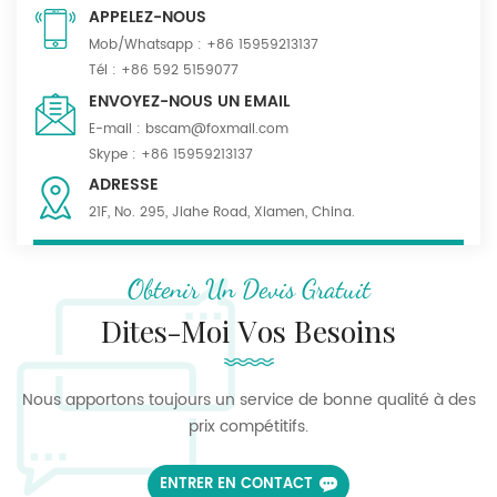
et la douceur, tout en réduisant considérablement le
APPELEZ-NOUS
phénomène de rétrécissement après lavage. De plus, ils ont
Mob/Whatsapp :
+86 15959213137
une bonne solidité des couleurs et une résistance à la
Tél :
+86 592 5159077
traction et à la déchirure améliorées. Les tissus PolyCotton
ENVOYEZ-NOUS UN EMAIL
de Bscam ont été développés pour donner aux vêtements
E-mail :
bscam@foxmail.com
fonctionnalité, confort et durabilité. Par exemple, nos
Skype :
+86 15959213137
produits tels que les articles n° 230614/230615/230619
ADRESSE
conviennent parfaitement aux chemises à manches
courtes, et les articles n° 230622 et 230618 sont idéaux pour
21F, No. 295, Jiahe Road, Xiamen, China.
veste d'été. En outre, nous pouvons personnaliser le tissu
selon les spécifications du client, n'hésitez pas à vous
Obtenir Un Devis Gratuit
renseigner.
Dites-Moi Vos Besoins
Nous apportons toujours un service de bonne qualité à des
prix compétitifs.
ENTRER EN CONTACT