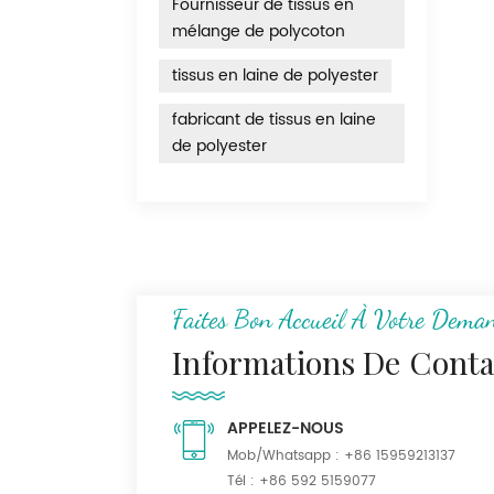
Fournisseur de tissus en
no
no
mélange de polycoton
la
av
tissus en laine de polyester
sp
co
fabricant de tissus en laine
fo
de polyester
Faites Bon Accueil À Votre Dema
Informations De Conta
APPELEZ-NOUS
Mob/Whatsapp :
+86 15959213137
Tél :
+86 592 5159077