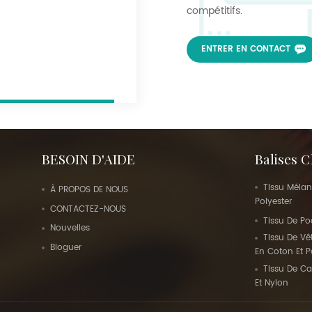
compétitifs.
ENTRER EN CONTACT
BESOIN D'AIDE
Balises 
Tissu Mélan
À PROPOS DE NOUS
Polyester
CONTACTEZ-NOUS
Tissu De Po
Nouvelles
Tissu De Vê
Bloguer
En Coton Et P
Tissu De C
Et Nylon