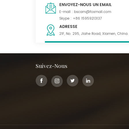
ENVOYEZ-NOUS UN EMAIL
E-mail :
bscam@foxmail.com
Skype :
+86 15959213137
ADRESSE
21F, No. 295, Jiahe Road, Xiamen, China.
Suivez-Nous