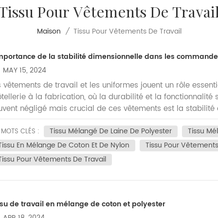
Tissu Pour Vêtements De Travai
Tissu Pour Vêtements De Travail
Maison
/
importance de la stabilité dimensionnelle dans les commande
MAY 15, 2024
s vêtements de travail et les uniformes jouent un rôle essenti
hôtellerie à la fabrication, où la durabilité et la fonctionnali
uvent négligé mais crucial de ces vêtements est la stabilité di
mensionnelle fait référence à la capacité du tissu à conserve
Tissu Mélangé De Laine De Polyester
Tissu Mé
vages et l'usure répétés. Imaginez une main-d'œuvre vêtue d'
MOTS CLÉS :
étirent après quelques lavages. De tels vêtements comprome
Tissu En Mélange De Coton Et De Nylon
Tissu Pour Vêtements
 l’organisation, mais affectent également le moral et la con
Tissu Pour Vêtements De Travail
mensionnellement stables maintiennent l'intégrité de la conc
parence cohérente et polie au fil du temps. Les tissus ayant 
uvent prolonger la durée de vie des vêtements. Les tissus qu
étirement conservent leur forme et leur taille, réduisant ains
ssu de travail en mélange de coton et polyester
nclusion, la stabilité dimensionnelle joue un rôle essentiel p
APR 18, 2024