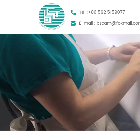
Tél :
+86 592 5159077
E-mail :
bscam@foxmail.co