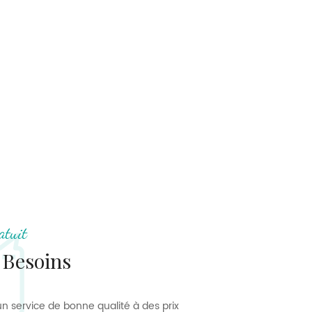
ontrent d’excellentes performances dans le
顶端
lumière, au lavage et à la transpiration,
leurs joue un rôle crucial dans les
ormances du produit. Bscam continuera de se
 répondre aux demandes des clients et
ute qualité.
atuit
 Besoins
n service de bonne qualité à des prix