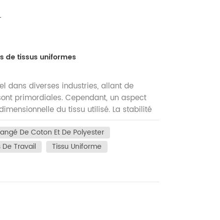
l
s de tissus uniformes
el dans diverses industries, allant de
té sont primordiales. Cependant, un aspect
mensionnelle du tissu utilisé. La stabilité
r sa forme et sa taille d'origine malgré les
langé De Coton Et De Polyester
uniformes mal ajustés qui ont rétréci ou
ttent non seulement l’image professionnelle
 De Travail
Tissu Uniforme
fiance des employés. Les tissus
eption de l'uniforme, garantissant une
une excellente stabilité dimensionnelle
i résistent au rétrécissement ou à
i le besoin de remplacements fréquents. En
our garantir l’apparence professionnelle des